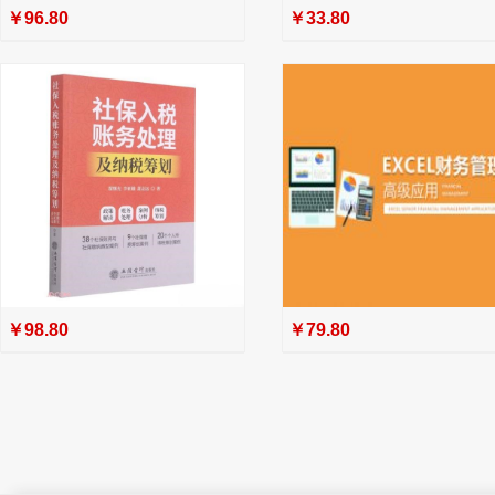
￥96.80
￥33.80
￥98.80
￥79.80